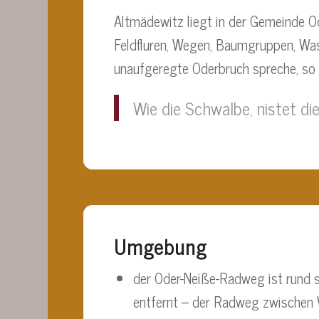
Altmädewitz liegt in der Gemeinde O
Feldfluren, Wegen, Baumgruppen, Wass
unaufgeregte Oderbruch spreche, so F
Wie die Schwalbe, nistet di
Umgebung
der Oder-Neiße-Radweg ist rund 
entfernt – der Radweg zwischen 