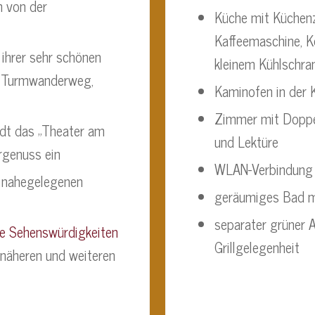
m von der
Küche mit Küchenz
Kaffeemaschine, K
 ihrer sehr schönen
kleinem Kühlschra
 Turmwanderweg,
Kaminofen in der 
Zimmer mit Doppe
ädt das „Theater am
und Lektüre
rgenuss ein
WLAN-Verbindung
m nahegelegenen
geräumiges Bad 
separater grüner 
e Sehenswürdigkeiten
Grillgelegenheit
 näheren und weiteren