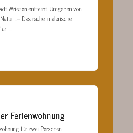
Stadt Wriezen entfernt. Umgeben von
 Natur …– Das rauhe, malerische,
 an …
der Ferienwohnung
wohnung für zwei Personen